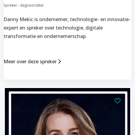
Spreker - dagvoorzitter
Danny Mekic is ondernemer, technologie- en innovatie-
expert en spreker over technologie, digitale
transformatie en ondernemerschap.
Meer over deze spreker