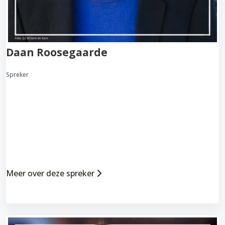
Daan Roosegaarde
Spreker
Meer over deze spreker