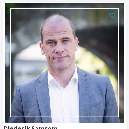
Diederik Samsom