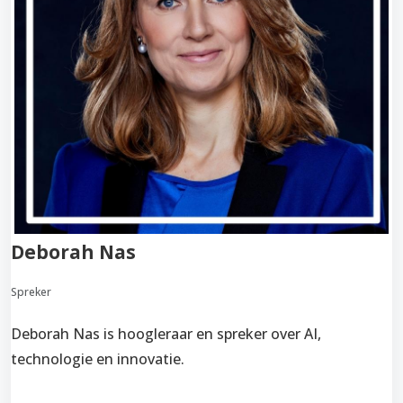
Deborah Nas
Spreker
Deborah Nas is hoogleraar en spreker over AI,
technologie en innovatie.