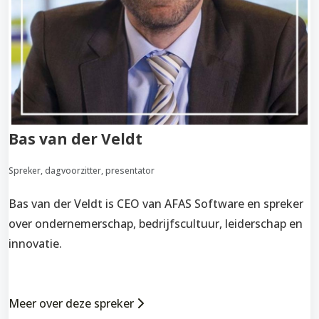
Bas van der Veldt
Spreker, dagvoorzitter, presentator
Bas van der Veldt is CEO van AFAS Software en spreker
over ondernemerschap, bedrijfscultuur, leiderschap en
innovatie.
Meer over deze spreker