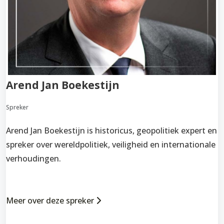
Arend Jan Boekestijn
Spreker
Arend Jan Boekestijn is historicus, geopolitiek expert en
spreker over wereldpolitiek, veiligheid en internationale
verhoudingen.
Meer over deze spreker