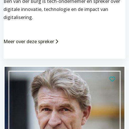
Ben van der Burg is tech-ondernemer en spreker over
digitale innovatie, technologie en de impact van
digitalisering.
Meer over deze spreker