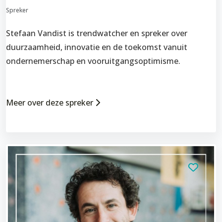
Spreker
Stefaan Vandist is trendwatcher en spreker over
duurzaamheid, innovatie en de toekomst vanuit
ondernemerschap en vooruitgangsoptimisme.
Meer over deze spreker