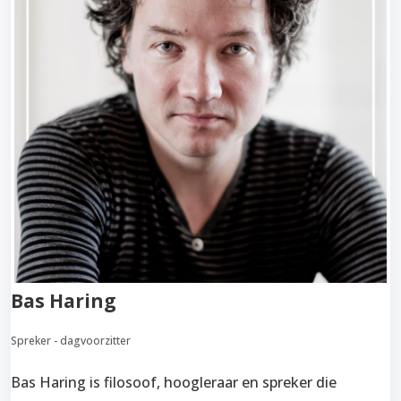
Bas Haring
Spreker - dagvoorzitter
Bas Haring is filosoof, hoogleraar en spreker die