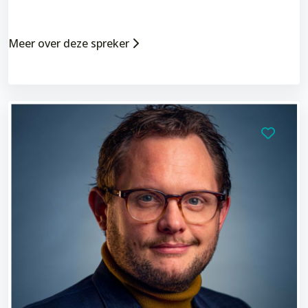
Meer over deze spreker