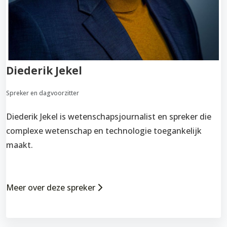
Diederik Jekel
Spreker en dagvoorzitter
Diederik Jekel is wetenschapsjournalist en spreker die
complexe wetenschap en technologie toegankelijk
maakt.
Meer over deze spreker