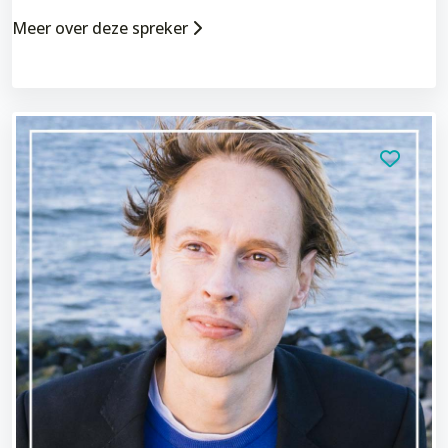
Meer over deze spreker