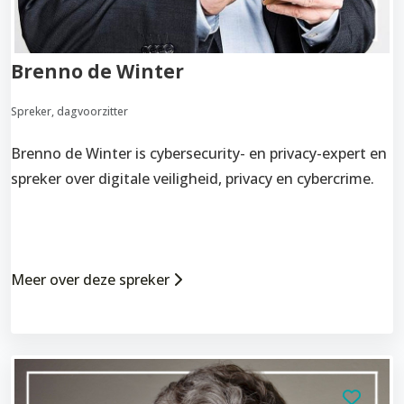
Brenno de Winter
Spreker, dagvoorzitter
Brenno de Winter is cybersecurity- en privacy-expert en
spreker over digitale veiligheid, privacy en cybercrime.
Meer over deze spreker