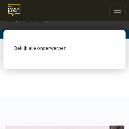
Home
Onderwerpen
Bekijk alle onderwerpen