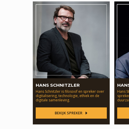
HANS SCHNITZLER
HAN
Hans Schnitzler is filosoof en spreker over
Hans S
digitalisering, technologie, ethiek en de
spreker
digitale samenleving.
duurzaa
BEKIJK SPREKER