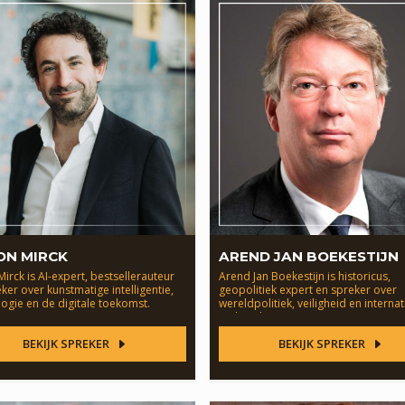
ON MIRCK
AREND JAN BOEKESTIJN
irck is AI-expert, bestsellerauteur
Arend Jan Boekestijn is historicus,
ker over kunstmatige intelligentie,
geopolitiek expert en spreker over
ogie en de digitale toekomst.
wereldpolitiek, veiligheid en interna
verhoudingen.
BEKIJK SPREKER
BEKIJK SPREKER