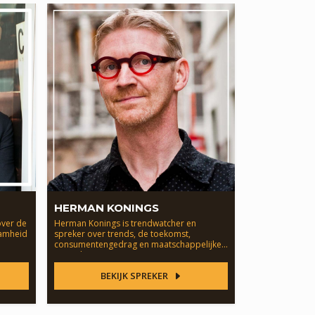
HERMAN KONINGS
 over de
Herman Konings is trendwatcher en
zaamheid
spreker over trends, de toekomst,
consumentengedrag en maatschappelijke
veranderingen.
BEKIJK SPREKER