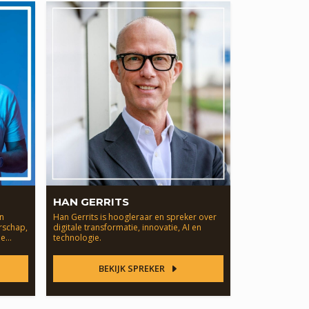
HAN GERRITS
en
Han Gerrits is hoogleraar en spreker over
rschap,
digitale transformatie, innovatie, AI en
pe
technologie.
BEKIJK SPREKER