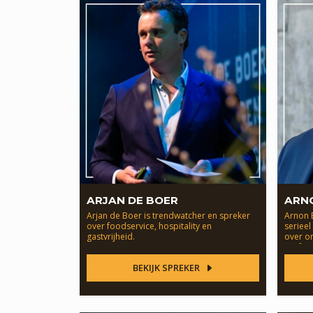
ARJAN DE BOER
ARN
Arjan de Boer is trendwatcher en spreker
Arnon B
over foodservice, hospitality en
seriee
gastvrijheid.
over o
perfor
BEKIJK SPREKER