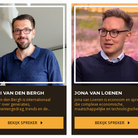
I VAN DEN BERGH
JONA VAN LOENEN
an den Bergh is internationaal
Jona van Loenen is econoom en spr
 over generaties,
die complexe economische,
entengedrag, trends en de
maatschappelijke en technologische
st van merken.
thema's toegankelijk maakt.
BEKIJK SPREKER
BEKIJK SPREKER