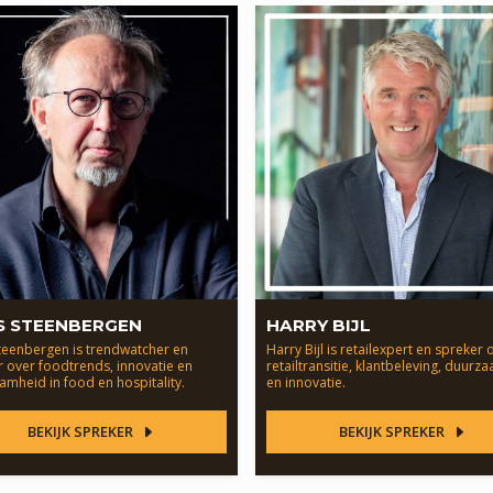
S STEENBERGEN
HARRY BIJL
teenbergen is trendwatcher en
Harry Bijl is retailexpert en spreker
 over foodtrends, innovatie en
retailtransitie, klantbeleving, duur
mheid in food en hospitality.
en innovatie.
BEKIJK SPREKER
BEKIJK SPREKER