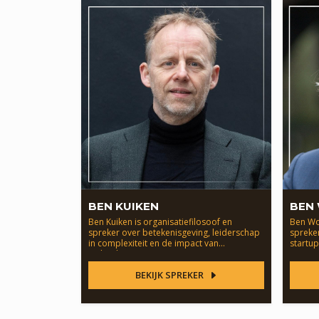
BEN KUIKEN
BEN
Ben Kuiken is organisatiefilosoof en
Ben Wo
spreker over betekenisgeving, leiderschap
spreke
in complexiteit en de impact van
startup
technologie.
BEKIJK SPREKER