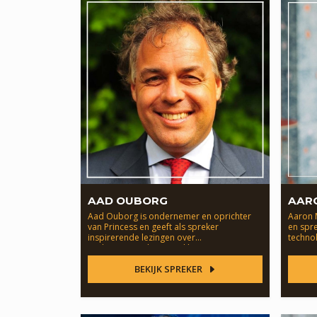
AAD OUBORG
AAR
Aad Ouborg is ondernemer en oprichter
Aaron M
van Princess en geeft als spreker
en spre
inspirerende lezingen over
technol
ondernemerschap, merkbouw en
innovatie.s
BEKIJK SPREKER