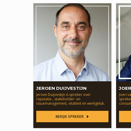
JEROEN DUIJVESTIJN
JOER
Jeroen Duijvestijn is spreker over
Joeri v
reputatie-, stakeholder- en
spreker
issuemanagement, vitaliteit en werkgeluk.
consum
toekom
BEKIJK SPREKER