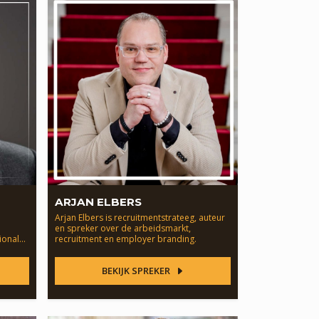
ARJAN ELBERS
Arjan Elbers is recruitmentstrateeg, auteur
en spreker over de arbeidsmarkt,
tionale
recruitment en employer branding.
BEKIJK SPREKER