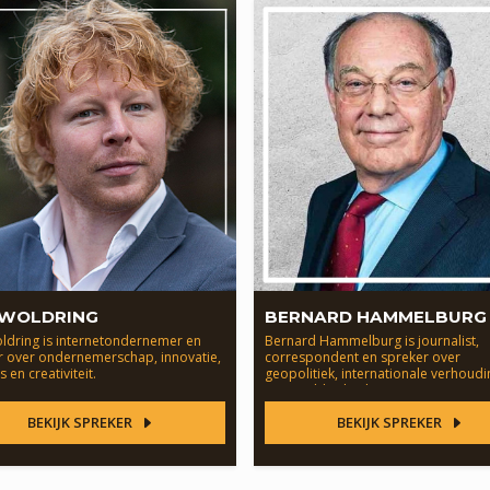
 WOLDRING
BERNARD HAMMELBURG
ldring is internetondernemer en
Bernard Hammelburg is journalist,
r over ondernemerschap, innovatie,
correspondent en spreker over
s en creativiteit.
geopolitiek, internationale verhoud
en wereldpolitiek.
BEKIJK SPREKER
BEKIJK SPREKER