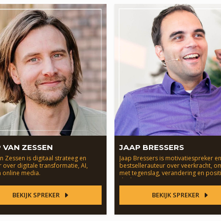
 VAN ZESSEN
JAAP BRESSERS
n Zessen is digitaal strateeg en
Jaap Bressers is motivatiespreker e
 over digitale transformatie, AI,
bestsellerauteur over veerkracht, 
 online media.
met tegenslag, verandering en posit
denken.
BEKIJK SPREKER
BEKIJK SPREKER