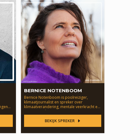
BERNICE NOTENBOOM
Bernice Notenboom is poolreiziger,
klimaatjournalist en spreker over
ingen
klimaatverandering, mentale veerkracht en
grenzen verleggen.
BEKIJK SPREKER