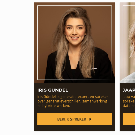
IRIS GÜNDEL
JAAP
Iris Gündel is generatie-expert en spreker
Jaap va
over generatieverschillen, samenwerking
spreker
en hybride werken.
data en
BEKIJK SPREKER