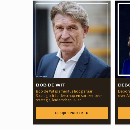
BOB DE WIT
DEB
Bob de Wit is emeritus hoogleraar
Debora
Strategisch Leiderschap en spreker over
over AI
strategie, leiderschap, AI en
maatschappelijke transitie.
BEKIJK SPREKER