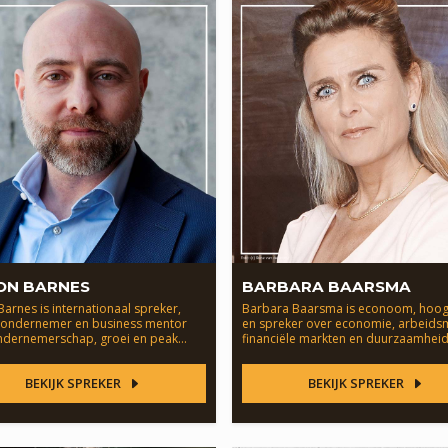
ON BARNES
BARBARA BAARSMA
arnes is internationaal spreker,
Barbara Baarsma is econoom, hoog
l ondernemer en business mentor
en spreker over economie, arbeidsm
ndernemerschap, groei en peak
financiële markten en duurzaamheid
mance.
BEKIJK SPREKER
BEKIJK SPREKER