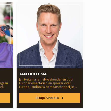
JAN HUITEMA
n
Jan Huitema is melkveehouder en oud-
omgaan
Europarlementariër, en spreker over
ief
Europa, landbouw en maatschappelijke
transities.
BEKIJK SPREKER