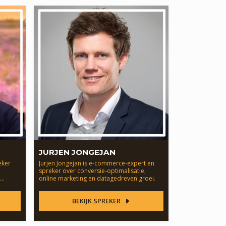
JURJEN JONGEJAN
eker
Jurjen Jongejan is e-commerce-expert en
spreker over conversie-optimalisatie,
online marketing en datagedreven groei.
BEKIJK SPREKER