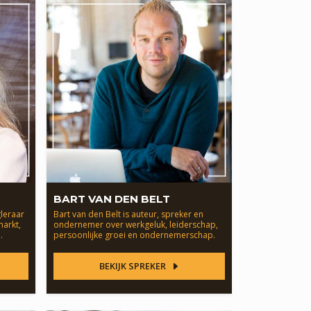
BART VAN DEN BELT
leraar
Bart van den Belt is auteur, spreker en
arkt,
ondernemer over werkgeluk, leiderschap,
.
persoonlijke groei en ondernemerschap.
BEKIJK SPREKER