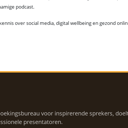
namige podcast.
ennis over social media, digital wellbeing en gezond onl
oekingsbureau voor inspirerende sprekers, doelt
ssionele presentatoren.