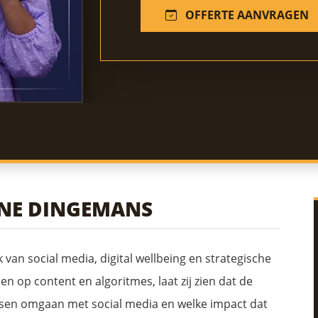
OFFERTE AANVRAGEN
NNE DINGEMANS
 van social media, digital wellbeing en strategische
n op content en algoritmes, laat zij zien dat de
nsen omgaan met social media en welke impact dat