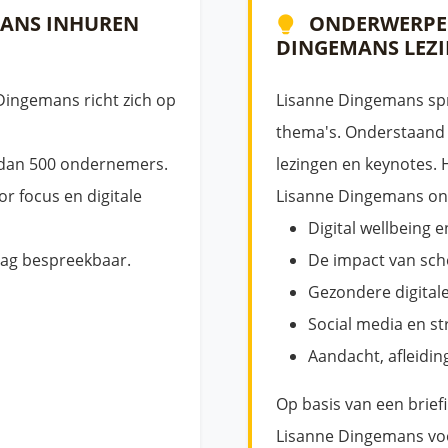
ANS INHUREN
ONDERWERPEN
DINGEMANS LEZI
Dingemans richt zich op
Lisanne Dingemans spr
thema's. Onderstaand v
 dan 500 ondernemers.
lezingen en keynotes. 
r focus en digitale
Lisanne Dingemans ont
Digital wellbeing 
ag bespreekbaar.
De impact van sch
Gezondere digital
Social media en st
Aandacht, afleidin
Op basis van een brief
Lisanne Dingemans voo