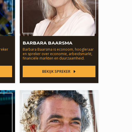
BARBARA BAARSMA
reker
Barbara Baarsma is econoom, hoogleraar
en spreker over economie, arbeidsmarkt,
financiële markten en duurzaamheid.
BEKIJK SPREKER