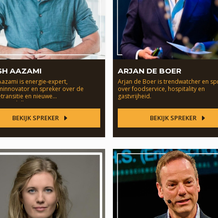
SH AAZAMI
ARJAN DE BOER
azami is energie-expert,
Arjan de Boer is trendwatcher en sp
minnovator en spreker over de
over foodservice, hospitality en
transitie en nieuwe
gastvrijheid.
ssmodellen.
BEKIJK SPREKER
BEKIJK SPREKER