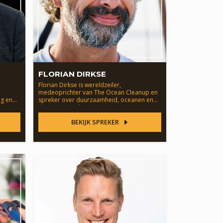
FLORIAN DIRKSE
Florian Dirkse is wereldzeiler,
medeoprichter van The Ocean Cleanup en
ag en
spreker over duurzaamheid, oceanen en
duurzaam ondernemen.
BEKIJK SPREKER