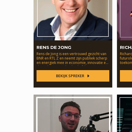
RENS DE JONG
RIC
Rens de Jong is een vertrouwd gezicht van
Richar
BNR en RTL Z en neemt zijn publiek scherp
futuro
en energiek mee in economie, innovatie en
toekoms
de toekomst van het bedrijfsleven.
strateg
BEKIJK SPREKER