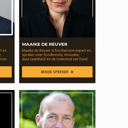
MAAIKE DE REUVER
t en
Maaike de Reuver is foodservice-expert en
e,
spreker over foodtrends, innovatie,
roei.
duurzaamheid en de toekomst van food.
BEKIJK SPREKER