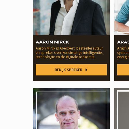
AARON MIRCK
ARA
Aaron Mirck is AI-expert, bestsellerauteur
Arash A
en spreker over kunstmatige intelligentie,
systee
technologie en de digitale toekomst.
energie
busine
BEKIJK SPREKER