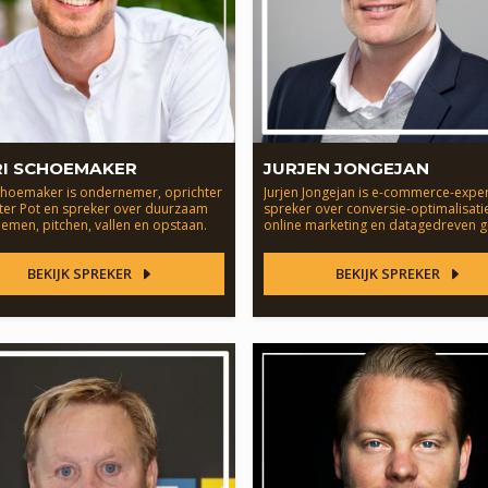
RI SCHOEMAKER
JURJEN JONGEJAN
Schoemaker is ondernemer, oprichter
Jurjen Jongejan is e-commerce-exper
eter Pot en spreker over duurzaam
spreker over conversie-optimalisati
emen, pitchen, vallen en opstaan.
online marketing en datagedreven g
BEKIJK SPREKER
BEKIJK SPREKER