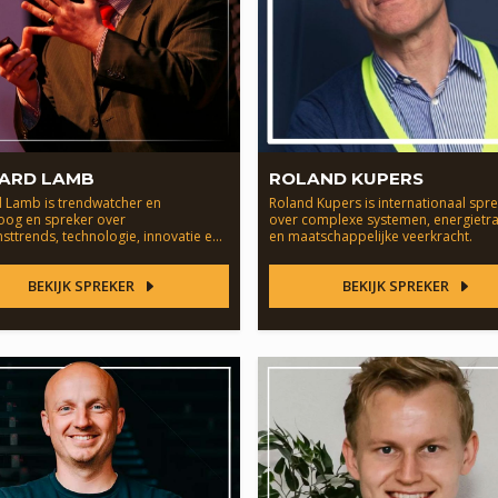
HARD LAMB
ROLAND KUPERS
d Lamb is trendwatcher en
Roland Kupers is internationaal spr
loog en spreker over
over complexe systemen, energietra
ttrends, technologie, innovatie en
en maatschappelijke veerkracht.
ie.
BEKIJK SPREKER
BEKIJK SPREKER