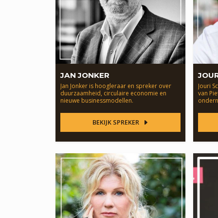
JAN JONKER
JOU
Jan Jonker is hoogleraar en spreker over
Jouri 
duurzaamheid, circulaire economie en
van Pi
nieuwe businessmodellen.
ondern
BEKIJK SPREKER