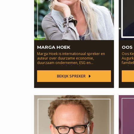
MARGA HOEK
OOS
Marga Hoek is internationaal spreker en
Oos Ke
auteur over duurzame economie,
Augurk
duurzaam ondernemen, ESG en
familie
toekomstgericht leiderschap.
ondern
BEKIJK SPREKER