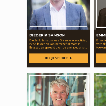
DIEDERIK SAMSOM
EMMI
Diederik Samsom was Greenpeace-activist,
Emmili
PvdA-leider en kabinetschef Klimaat in
verpak
Brussel, en spreekt over de energietransitie
toekom
en wat er nodig is om die te laten slagen.
duurza
BEKIJK SPREKER