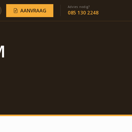
Advies nodig?
AANVRAAG
085 130 2248
M