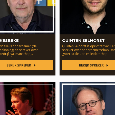
 KESBEKE
QUINTEN SELHORST
sbeke is ondernemer (de
Quinten Selhorst is oprichter van Fel
enkoning) en spreker over
spreker over ondernemerschap, sne
bedrijf, vakmanschap,
groei, scale-ups en leiderschap.
emerschap en innovatie.
BEKIJK SPREKER
BEKIJK SPREKER