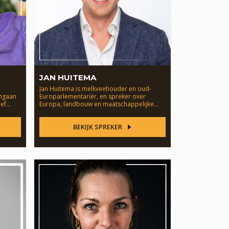
JAN HUITEMA
n
Jan Huitema is melkveehouder en oud-
omgaan
Europarlementariër, en spreker over
ief
Europa, landbouw en maatschappelijke
transities.
BEKIJK SPREKER