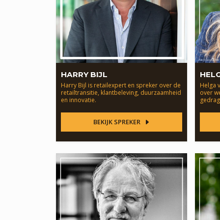
HARRY BIJL
HELG
Harry Bijl is retailexpert en spreker over de
Helga 
retailtransitie, klantbeleving, duurzaamheid
over w
en innovatie.
gedrag
BEKIJK SPREKER