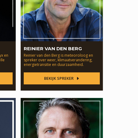
REINIER VAN DEN BERG
yx en
Reinier van den Berg is meteoroloog en
lle
spreker over weer, klimaatverandering,
energietransitie en duurzaamheid.
BEKIJK SPREKER