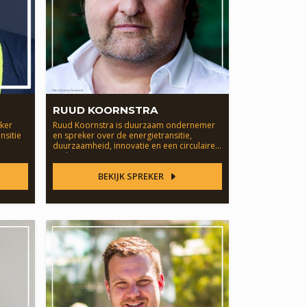
RUUD KOORNSTRA
eker
Ruud Koornstra is duurzaam ondernemer
nsitie
en spreker over de energietransitie,
duurzaamheid, innovatie en een circulaire
toekomst.
BEKIJK SPREKER