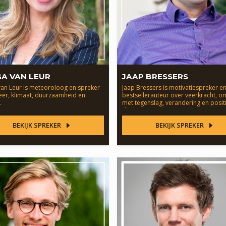
A VAN LEUR
JAAP BRESSERS
van Leur is meteoroloog en spreker
Jaap Bressers is motivatiespreker e
eer, klimaat, duurzaamheid en
bestsellerauteur over veerkracht, 
.
met tegenslag, verandering en posit
denken.
BEKIJK SPREKER
BEKIJK SPREKER