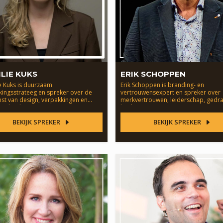
LIE KUKS
ERIK SCHOPPEN
e Kuks is duurzaam
Erik Schoppen is branding- en
kingsstrateeg en spreker over de
vertrouwensexpert en spreker over
st van design, verpakkingen en
merkvertrouwen, leiderschap, gedr
amheid.
het brein.
BEKIJK SPREKER
BEKIJK SPREKER