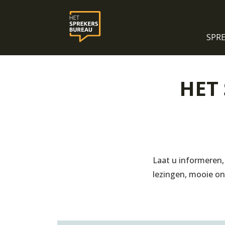
SPR
Home
Blogs
Chatten en appen met Het Sprekersbu
HET
Laat u informeren,
lezingen, mooie on