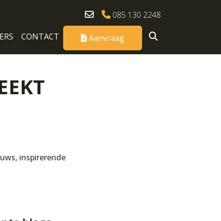
085 130 2248
ERS
CONTACT
Aanvraag
EEKT
euws, inspirerende