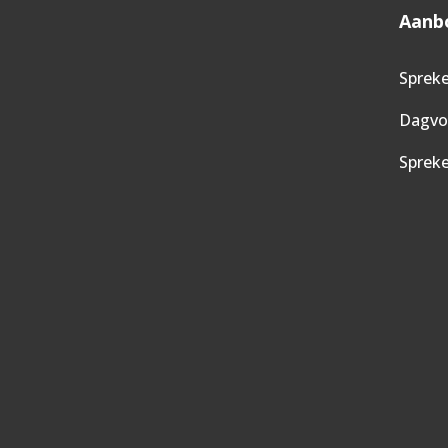
Aanb
Spreke
Dagvoo
Sprek