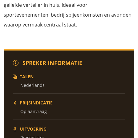
geliefde verteller in huis. Ideaal voor
sportevenementen, bedrijfsbijeenkomsten en avonden
waarop vermaak centraal staat.
SPREKER INFORMATIE
TALEN
Nederlands
PRIJSINDICATIE
Op aanvraag
UITVOERING
Presentator