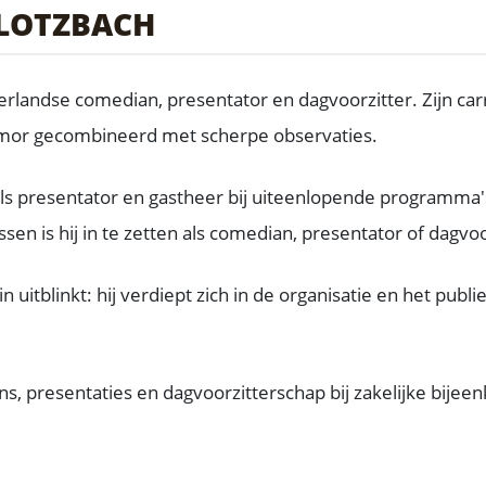
GLOTZBACH
landse comedian, presentator en dagvoorzitter. Zijn carri
umor gecombineerd met scherpe observaties.
f als presentator en gastheer bij uiteenlopende programm
n is hij in te zetten als comedian, presentator of dagvoo
itblinkt: hij verdiept zich in de organisatie en het publ
s, presentaties en dagvoorzitterschap bij zakelijke bijee