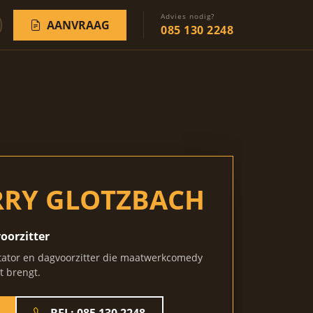
Advies nodig?
AANVRAAG
085 130 2248
RRY GLOTZBACH
oorzitter
tator en dagvoorzitter die maatwerkcomedy
t brengt.
BEL: 085 130 2248