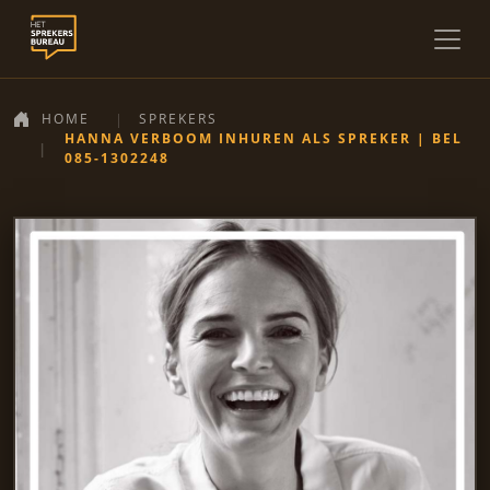
HOME
SPREKERS
HANNA VERBOOM INHUREN ALS SPREKER | BEL
085-1302248