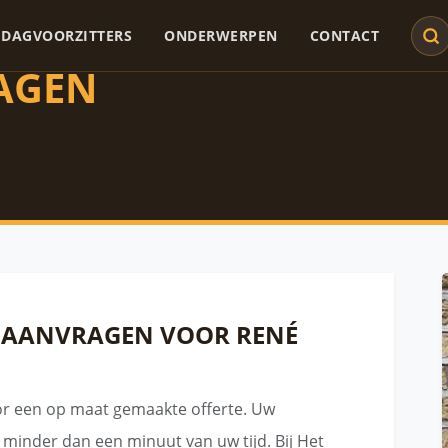
DAGVOORZITTERS
ONDERWERPEN
CONTACT
AGEN
E AANVRAGEN VOOR RENÉ
or een op maat gemaakte offerte. Uw
t minder dan een minuut van uw tijd. Bij Het